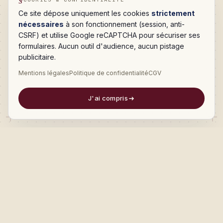
Ce site dépose uniquement les cookies
strictement
nécessaires
à son fonctionnement (session, anti-
CSRF) et utilise Google reCAPTCHA pour sécuriser ses
formulaires. Aucun outil d'audience, aucun pistage
publicitaire.
Mentions légales
Politique de confidentialité
CGV
J'ai compris
EXPERTISES
Huit expertises.
Un seul atelier.
De la vitrine au CRM en passant par les