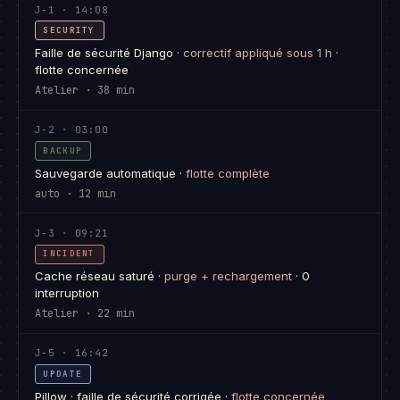
J-1 · 14:08
SECURITY
Faille de sécurité Django ·
correctif appliqué sous 1 h
·
flotte concernée
Atelier · 38 min
J-2 · 03:00
BACKUP
Sauvegarde automatique ·
flotte complète
auto · 12 min
J-3 · 09:21
INCIDENT
Cache réseau saturé ·
purge + rechargement
· 0
interruption
Atelier · 22 min
J-5 · 16:42
UPDATE
Pillow · faille de sécurité corrigée ·
flotte concernée