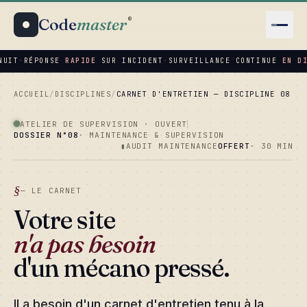
Code
master
®
NUIT
·
RÉPONSE
RAPIDE
SUR INCIDENT
·
SURVEILLANCE CONTINUE
EN D
ACCUEIL
/
DISCIPLINES
/
CARNET D'ENTRETIEN — DISCIPLINE 08
ATELIER DE SUPERVISION · OUVERT
DOSSIER N°08
· MAINTENANCE & SUPERVISION
▮
AUDIT MAINTENANCE
OFFERT
· 30 MIN
— LE CARNET
Votre site
n'a pas besoin
d'un mécano pressé.
Il a besoin d'un carnet d'entretien tenu à la