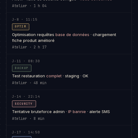
Atelier · 1 h 04
J-8 · 11:15
OPTIM
Optimisation requêtes
base de données
· chargement
fiche produit amélioré
Atelier · 2 h 17
J-11 · 08:30
BACKUP
Test restauration
complet
· staging · OK
Atelier · 48 min
J-14 · 22:14
SECURITY
Tentative bruteforce admin ·
IP bannie
· alerte SMS
Atelier · 8 min
J-17 · 14:50