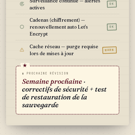
Surveillance continue — alertes
OK
actives
Cadenas (chiffrement) —
renouvellement auto Let's
OK
Encrypt
Cache réseau — purge requise
WARN
lors de mises à jour
▮ PROCHAINE RÉVISION
Semaine prochaine
·
correctifs de sécurité + test
de restauration de la
sauvegarde