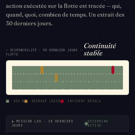
action exécutée sur la flotte est tracée — qui,
quand, quoi, combien de temps. Un extrait des
30 derniers jours.
Continuité
— DISPONIBILITÉ · 90 DERNIERS JOURS ·
stable
FLOTTE
100 %
DÉGRADÉ LÉGER
INCIDENT RÉSOLU
▮ MISSION LOG · 30 DERNIERS
RECORDING
JOURS
ACTIVE