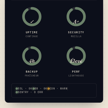
✓
A+
UPTIME
SECURITY
CONTINUE
MOZILLA
4h
Élevé
BACKUP
PERF
FRAÎCHEUR
LIGHTHOUSE
SSL · OK
DB · OK
CDN · WARN
SENTRY · 0 ERR