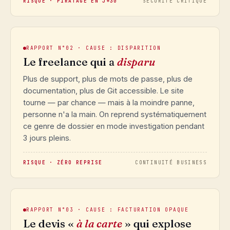
RISQUE · PIRATAGE EN J+30
SÉCURITÉ CRITIQUE
RAPPORT N°02 · CAUSE : DISPARITION
Le freelance qui a
disparu
Plus de support, plus de mots de passe, plus de
documentation, plus de Git accessible. Le site
tourne — par chance — mais à la moindre panne,
personne n'a la main. On reprend systématiquement
ce genre de dossier en mode investigation pendant
3 jours pleins.
RISQUE · ZÉRO REPRISE
CONTINUITÉ BUSINESS
RAPPORT N°03 · CAUSE : FACTURATION OPAQUE
Le devis «
à la carte
» qui explose