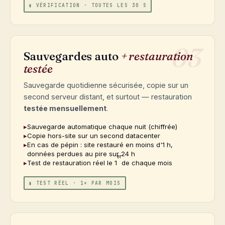
▮ VÉRIFICATION · TOUTES LES 30 S
03
Sauvegardes auto
+ restauration
testée
Sauvegarde quotidienne sécurisée, copie sur un
second serveur distant, et surtout — restauration
testée mensuellement
.
Sauvegarde automatique chaque nuit (chiffrée)
Copie hors-site sur un second datacenter
En cas de pépin : site restauré en moins d'1 h,
données perdues au pire sur 24 h
er
Test de restauration réel le 1
de chaque mois
▮ TEST RÉEL · 1× PAR MOIS