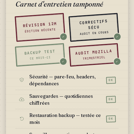
Carnet d'entretien
tamponné
CORRECTIFS
RÉVISION 12M
SÉCU
ÉDITION RÉCENTE
AUDIT EN COURS
✓
✓
AUDIT MOZILLA
BACKUP TEST
TRIMESTRIEL
CE MOIS-CI
✓
✓
Sécurité — pare-feu, headers,
OK
dépendances
Sauvegardes — quotidiennes
OK
chiffrées
Restauration backup — testée ce
OK
mois