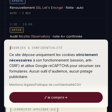
UPDATE
Renouvellement
SSL Let's Encrypt
· flotte · auto
auto · 4 min
J-20 · 10:00
OPTIM
Audit
Mozilla Observatory
· note A+ confirmée
Atelier · 1 h 32
COOKIES & CONFIDENTIALITÉ
J-23 · 09:00
Ce site dépose uniquement les cookies
strictement
BACKUP
nécessaires
à son fonctionnement (session, anti-
Restauration
réelle
testée · client BTP · 4 min
CSRF) et utilise Google reCAPTCHA pour sécuriser ses
Atelier · 28 min
formulaires. Aucun outil d'audience, aucun pistage
publicitaire.
Mentions légales
Politique de confidentialité
CGV
CVE-2026-1187
J'ai compris
Django 6.0.4 · faille d'injection SQL mineure (base
de données)
CORRECTIF APPLIQUÉ J+2