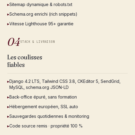
▸
Sitemap dynamique & robots.txt
▸
Schema.org enrichi (rich snippets)
▸
Vitesse Lighthouse 95+ garantie
04
STACK & LIVRAISON
Les coulisses
fiables
▸
Django 4.2 LTS, Tailwind CSS 3.8, CKEditor 5, SendGrid,
MySQL, schema.org JSON-LD
▸
Back-office épuré, sans formation
▸
Hébergement européen, SSL auto
▸
Sauvegardes quotidiennes & monitoring
▸
Code source remis · propriété 100 %