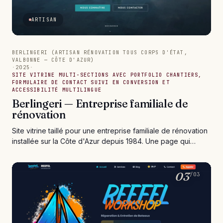
ARTISAN
BERLINGERI (ARTISAN RÉNOVATION TOUS CORPS D'ÉTAT,
VALBONNE — CÔTE D'AZUR)
·
2025
·
SITE VITRINE MULTI-SECTIONS AVEC PORTFOLIO CHANTIERS,
FORMULAIRE DE CONTACT SUIVI EN CONVERSION ET
ACCESSIBILITÉ MULTILINGUE
Berlingeri — Entreprise familiale de
rénovation
Site vitrine taillé pour une entreprise familiale de rénovation
installée sur la Côte d'Azur depuis 1984. Une page qui
raconte quarante ans d'histoire en quelques secondes, un
portfolio de chantiers qui rassure mieux que dix devis, un
référencement local pensé pour Valbonne, Cannes et
03
/03
l'arrière-pays niçois, un formulaire qui ne perd jamais une
demande et un site lisible aussi bien par un Français que
par un voisin italien ou un client anglophone de passage.