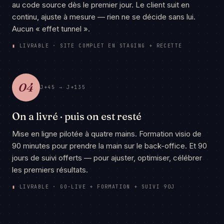
au code source dès le premier jour. Le client suit en
continu, ajuste à mesure — rien ne se décide sans lui.
Aucun « effet tunnel ».
▮
LIVRABLE · SITE COMPLET EN STAGING + RECETTE
04
J+45 → J+135
On a livré · puis on est resté
Mise en ligne pilotée à quatre mains. Formation visio de
90 minutes pour prendre la main sur le back-office. Et 90
jours de suivi offerts — pour ajuster, optimiser, célébrer
les premiers résultats.
▮
LIVRABLE · GO-LIVE + FORMATION + SUIVI 90J