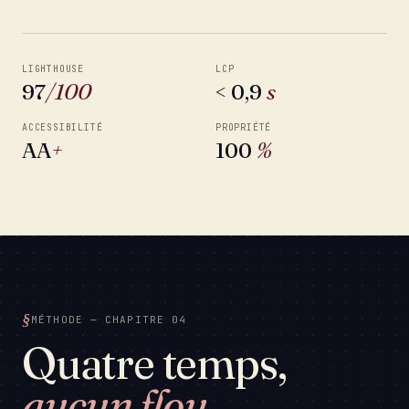
LIGHTHOUSE
LCP
97
/100
< 0,9
s
ACCESSIBILITÉ
PROPRIÉTÉ
AA
+
100
%
MÉTHODE — CHAPITRE 04
Quatre temps,
aucun flou.