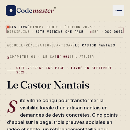
Code
master
®
CAS LIVRÉ
CINEMA INDEX · ÉDITION 2026
DISCIPLINE ·
SITE VITRINE ONE-PAGE
▮
RÉF ·
DSC-0001
ACCUEIL
/
RÉALISATIONS
/
ARTISAN
/
LE CASTOR NANTAIS
CHAPITRE 01 · LE CAS
N° 001
DE L'ATELIER
SITE VITRINE ONE-PAGE · LIVRÉ EN SEPTEMBRE
2025
Le Castor Nantais
S
ite vitrine conçu pour transformer la
visibilité locale d'un artisan nantais en
demandes de devis concrètes. Cinq points
d'appel sur la page, trois preuves sociales en
vidéo et photo, un référencement taillé pour