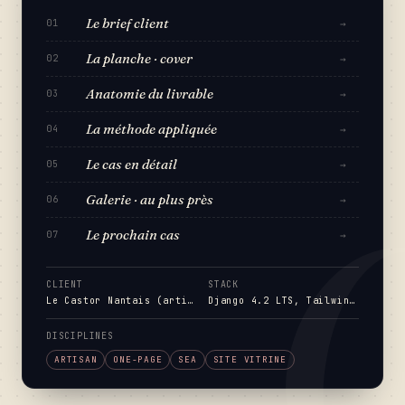
Le brief client
→
01
La planche · cover
→
02
Anatomie du livrable
→
03
La méthode appliquée
→
04
Le cas en détail
→
05
Galerie · au plus près
→
06
Le prochain cas
→
07
CLIENT
STACK
Le Castor Nantais (artisan rénovation, Nantes)
Django 4.2 LTS, Tailwin…
DISCIPLINES
ARTISAN
ONE-PAGE
SEA
SITE VITRINE