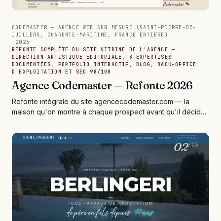
CODEMASTER — AGENCE WEB SUR MESURE (SAINT-PIERRE-DE-
JUILLERS, CHARENTE-MARITIME, FRANCE ENTIÈRE)
·
2026
·
REFONTE COMPLÈTE DU SITE VITRINE DE L'AGENCE —
DIRECTION ARTISTIQUE ÉDITORIALE, 8 EXPERTISES
DOCUMENTÉES, PORTFOLIO INTERACTIF, BLOG, BACK-OFFICE
D'EXPLOITATION ET SEO 98/100
Agence Codemaster — Refonte 2026
Refonte intégrale du site agencecodemaster.com — la
maison qu'on montre à chaque prospect avant qu'il décide
de nous confier la sienne. Direction artistique éditoriale
signée bordeaux et marine, hero tracé à la main, scroll
horizontal des 8 disciplines, portfolio interactif (vous y
02
/03
êtes), blog prêt à capitaliser l'expertise, back-office
d'agence éprouvé au quotidien, et un score SEO 98/100
mesuré par notre propre outil d'audit. Du pur code Django,
livré comme un manifeste — ce qu'on construit pour nous,
on le construit identique pour vous.