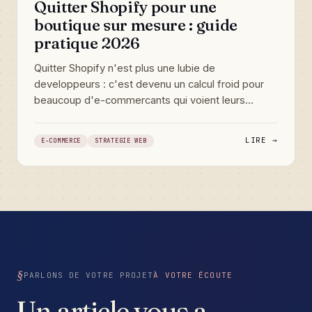
Quitter Shopify pour une
boutique sur mesure : guide
pratique 2026
Quitter Shopify n'est plus une lubie de
developpeurs : c'est devenu un calcul froid pour
beaucoup d'e-commercants qui voient leurs
marges fondre entre les commissions, les apps
payantes et un site qui ne leur appartient pas
LIRE →
E-COMMERCE
STRATEGIE WEB
vraiment. Voici comment preparer une migration
vers une boutique sur mesure, sans casser son CA
ni son referencement.
PARLONS DE VOTRE PROJET
À VOTRE ÉCOUTE
Un article vous a