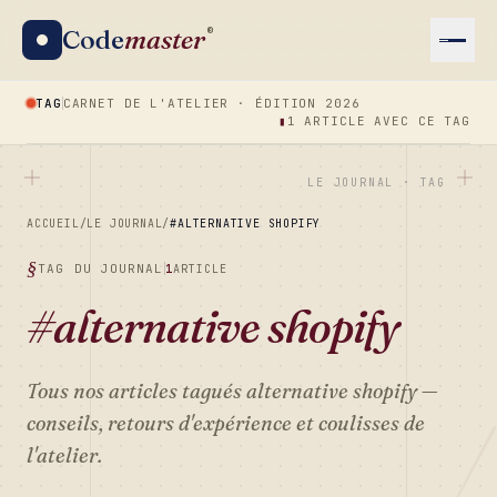
Code
master
®
TAG
CARNET DE L'ATELIER · ÉDITION 2026
▮
1 ARTICLE AVEC CE TAG
LE JOURNAL · TAG
ACCUEIL
/
LE JOURNAL
/
#ALTERNATIVE SHOPIFY
TAG DU JOURNAL
1
ARTICLE
#alternative shopify
Tous nos articles tagués
alternative shopify
—
conseils, retours d'expérience et coulisses de
l'atelier.