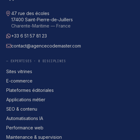
Adresse
47 rue des écoles
17400 Saint-Pierre-de-Juillers
Charente-Maritime — France
+33 6 51 57 81 23
WhatsApp
contact@agencecodemaster.com
E-mail
— EXPERTISES · 8 DISCIPLINES
Sites vitrines
E-commerce
Plateformes éditoriales
Applications métier
SEO & contenu
Automatisations IA
Performance web
Maintenance & supervision