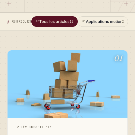
Tous les articles
Applications metier
RUBRIQUES
00
15
01
2
0
01
12 FÉV 2026
·
11 MIN