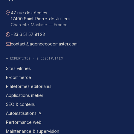
Adresse
47 rue des écoles
17400 Saint-Pierre-de-Juillers
Charente-Maritime — France
+33 6 51 57 81 23
WhatsApp
contact@agencecodemaster.com
E-mail
— EXPERTISES · 8 DISCIPLINES
Sites vitrines
E-commerce
Plateformes éditoriales
Applications métier
SEO & contenu
Automatisations IA
Performance web
Maintenance & supervision