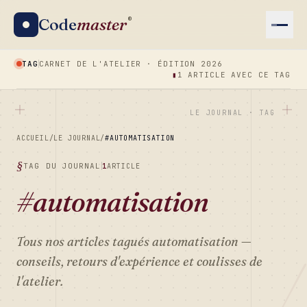
Code
master
®
TAG
CARNET DE L'ATELIER · ÉDITION 2026
▮
1 ARTICLE AVEC CE TAG
LE JOURNAL · TAG
ACCUEIL
/
LE JOURNAL
/
#AUTOMATISATION
TAG DU JOURNAL
1
ARTICLE
#automatisation
Tous nos articles tagués
automatisation
—
conseils, retours d'expérience et coulisses de
l'atelier.