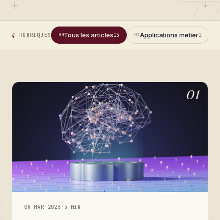
Tous les articles
Applications metier
RUBRIQUES
00
15
01
2
0
01
08 MAR 2026
·
5 MIN