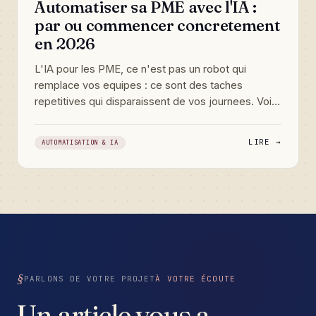
Automatiser sa PME avec l'IA :
par ou commencer concretement
en 2026
L'IA pour les PME, ce n'est pas un robot qui
remplace vos equipes : ce sont des taches
repetitives qui disparaissent de vos journees. Voici
comment reperer ce qui merite d'etre automatise
dans votre activite, et par ou demarrer sans tout
LIRE →
AUTOMATISATION & IA
casser ni se ruiner.
PARLONS DE VOTRE PROJET
À VOTRE ÉCOUTE
Un article vous a