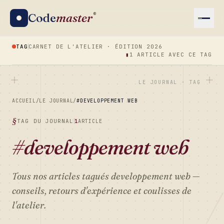
Code
master
®
TAG
CARNET DE L'ATELIER · ÉDITION 2026
▮
1 ARTICLE AVEC CE TAG
LE JOURNAL · TAG
ACCUEIL
/
LE JOURNAL
/
#DEVELOPPEMENT WEB
TAG DU JOURNAL
1
ARTICLE
#developpement web
Tous nos articles tagués
developpement web
—
conseils, retours d'expérience et coulisses de
l'atelier.