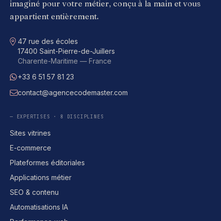
imaginé pour votre métier, conçu à la main et vous
appartient entièrement.
Adresse
47 rue des écoles
17400 Saint-Pierre-de-Juillers
Charente-Maritime — France
+33 6 51 57 81 23
WhatsApp
contact@agencecodemaster.com
E-mail
— EXPERTISES · 8 DISCIPLINES
Sites vitrines
E-commerce
Plateformes éditoriales
Applications métier
SEO & contenu
Automatisations IA