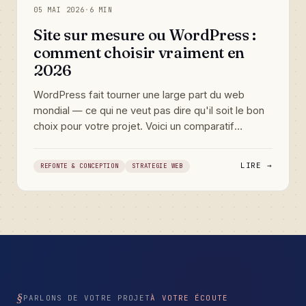
05 MAI 2026
·
6 MIN
Site sur mesure ou WordPress :
comment choisir vraiment en
2026
WordPress fait tourner une large part du web
mondial — ce qui ne veut pas dire qu'il soit le bon
choix pour votre projet. Voici un comparatif
honnete entre le CMS le plus repandu et le
developpement sur mesure, pour decider selon
LIRE →
REFONTE & CONCEPTION
STRATEGIE WEB
vos besoins reels et non selon les idees recues.
PARLONS DE VOTRE PROJET
À VOTRE ÉCOUTE