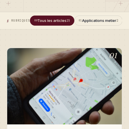
Tous les articles
Applications metier
RUBRIQUES
00
15
01
2
0
01