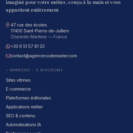
imaginé pour votre métier, conçu à la main et vous
appartient entièrement.
Adresse
47 rue des écoles
17400 Saint-Pierre-de-Juillers
Charente-Maritime — France
+33 6 51 57 81 23
WhatsApp
contact@agencecodemaster.com
E-mail
— EXPERTISES · 8 DISCIPLINES
Sites vitrines
E-commerce
Plateformes éditoriales
Applications métier
SEO & contenu
Automatisations IA