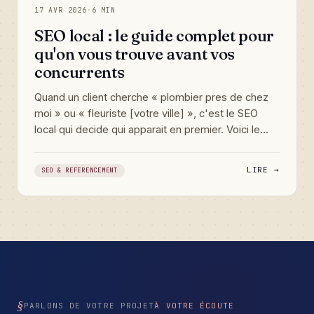
17 AVR 2026
·
6 MIN
SEO local : le guide complet pour
qu'on vous trouve avant vos
concurrents
Quand un client cherche « plombier pres de chez
moi » ou « fleuriste [votre ville] », c'est le SEO
local qui decide qui apparait en premier. Voici le
guide complet pour travailler votre visibilite de
proximite, etape par etape, meme sans budget
LIRE →
SEO & REFERENCEMENT
publicitaire.
PARLONS DE VOTRE PROJET
À VOTRE ÉCOUTE