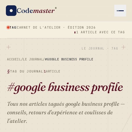
Code
master
®
TAG
CARNET DE L'ATELIER · ÉDITION 2026
▮
1 ARTICLE AVEC CE TAG
LE JOURNAL · TAG
ACCUEIL
/
LE JOURNAL
/
#GOOGLE BUSINESS PROFILE
TAG DU JOURNAL
1
ARTICLE
#google business profile
Tous nos articles tagués
google business profile
—
conseils, retours d'expérience et coulisses de
l'atelier.