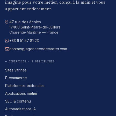
imaginé pour votre métier, conçu à la main et vous
appartient entièrement.
Adresse
47 rue des écoles
17400 Saint-Pierre-de-Juillers
Charente-Maritime — France
+33 6 51 57 81 23
WhatsApp
contact@agencecodemaster.com
E-mail
— EXPERTISES · 8 DISCIPLINES
Sites vitrines
E-commerce
Plateformes éditoriales
Applications métier
SEO & contenu
Automatisations IA