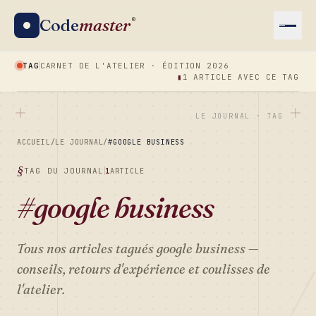
Code
master
®
TAG
CARNET DE L'ATELIER · ÉDITION 2026
▮
1 ARTICLE AVEC CE TAG
LE JOURNAL · TAG
ACCUEIL
/
LE JOURNAL
/
#GOOGLE BUSINESS
TAG DU JOURNAL
1
ARTICLE
#google business
Tous nos articles tagués
google business
—
conseils, retours d'expérience et coulisses de
l'atelier.