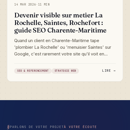
14 MAR 2026
·
11 MIN
Devenir visible sur metier La
Rochelle, Saintes, Rochefort :
guide SEO Charente-Maritime
Quand un client en Charente-Maritime tape
'plombier La Rochelle' ou 'menuisier Saintes' sur
Google, c'est rarement votre site qu'il voit en
premier. Pourtant, ces requetes courtes sont les
plus rentables du web local : un internaute qui les
LIRE →
SEO & REFERENCEMENT
STRATEGIE WEB
tape veut un professionnel pres de chez lui,
maintenant. Voici comment occuper ces resultats
sans payer de publicite, depuis votre bassin du 17.
PARLONS DE VOTRE PROJET
À VOTRE ÉCOUTE