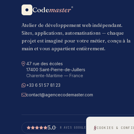
Code
master
®
Atelier de développement web indépendant.
Sites, applications, automatisations — chaque
projet est imaginé pour votre métier, conçu à la
main et vous appartient entièrement.
Adresse
47 rue des écoles
17400 Saint-Pierre-de-Juillers
Charente-Maritime — France
+33 6 51 57 81 23
WhatsApp
contact@agencecodemaster.com
E-mail
5.0
Lire
· 8 AVIS GOOGLE
COOKIES & CONFI