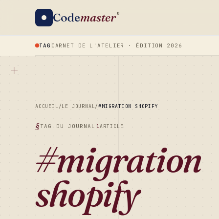
Code
master
®
TAG
CARNET DE L'ATELIER · ÉDITION 2026
ACCUEIL
/
LE JOURNAL
/
#MIGRATION SHOPIFY
TAG DU JOURNAL
1
ARTICLE
#migration
shopify