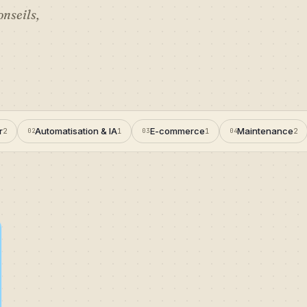
nseils,
r
Automatisation & IA
E-commerce
Maintenance
2
02
1
03
1
04
2