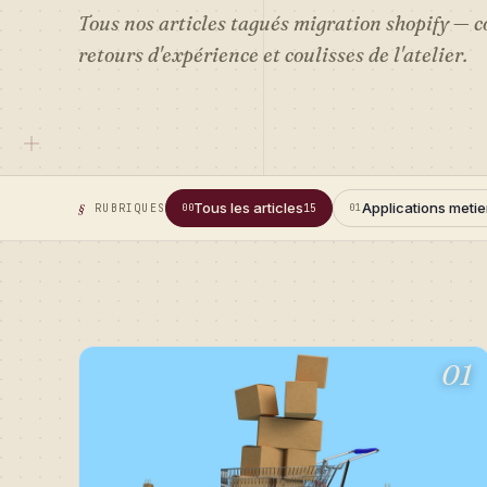
Tous nos articles tagués
migration shopify
— co
retours d'expérience et coulisses de l'atelier.
Tous les articles
Applications metie
RUBRIQUES
00
15
01
01