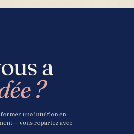
vous a
dée ?
nsformer une intuition en
ement — vous repartez avec