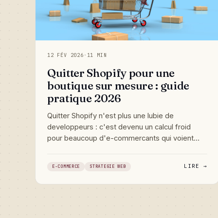
12 FÉV 2026
·
11 MIN
Quitter Shopify pour une
boutique sur mesure : guide
pratique 2026
Quitter Shopify n'est plus une lubie de
developpeurs : c'est devenu un calcul froid
pour beaucoup d'e-commercants qui voient
leurs marges fondre entre les commissions, les
apps payantes et un site qui ne leur appartient
LIRE →
E-COMMERCE
STRATEGIE WEB
pas vraiment. Voici comment preparer une
migration vers une boutique sur mesure, sans
casser son CA ni son referencement.