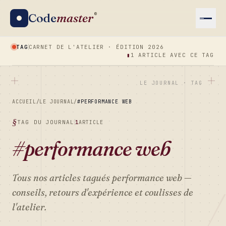
Code
master
®
TAG
CARNET DE L'ATELIER · ÉDITION 2026
▮
1 ARTICLE AVEC CE TAG
LE JOURNAL · TAG
ACCUEIL
/
LE JOURNAL
/
#PERFORMANCE WEB
TAG DU JOURNAL
1
ARTICLE
#performance web
Tous nos articles tagués
performance web
—
conseils, retours d'expérience et coulisses de
l'atelier.