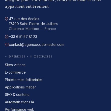
appartient entièrement.
Adresse
47 rue des écoles
17400 Saint-Pierre-de-Juillers
Charente-Maritime — France
+33 6 51 57 81 23
WhatsApp
contact@agencecodemaster.com
E-mail
— EXPERTISES · 8 DISCIPLINES
Sites vitrines
E-commerce
Plateformes éditoriales
Applications métier
SEO & contenu
Automatisations IA
Performance web