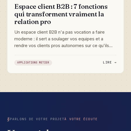
Espace client B2B : 7 fonctions
qui transforment vraiment la
relation pro
Un espace client B2B n'a pas vocation a faire
moderne : il sert a soulager vos equipes et a
rendre vos clients pros autonomes sur ce qu'ils
vous redemandent en boucle. Voici les sept
fonctions qui font vraiment la difference, et les
LIRE →
APPLICATIONS METIER
trois pieges qui transforment un beau portail en
couche de complexite supplementaire.
PARLONS DE VOTRE PROJET
À VOTRE ÉCOUTE