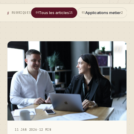
Tous les articles
Applications metier
RUBRIQUES
00
15
01
2
0
01
11 JAN 2026
·
12 MIN