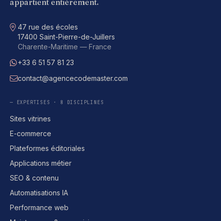
appartient entièrement.
Adresse
47 rue des écoles
17400 Saint-Pierre-de-Juillers
Charente-Maritime — France
+33 6 51 57 81 23
WhatsApp
contact@agencecodemaster.com
E-mail
— EXPERTISES · 8 DISCIPLINES
Sites vitrines
E-commerce
Plateformes éditoriales
Applications métier
SEO & contenu
Automatisations IA
Performance web