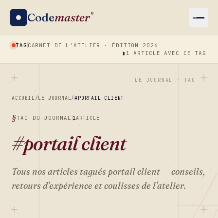
Code
master
®
TAG
CARNET DE L'ATELIER · ÉDITION 2026
▮
1 ARTICLE AVEC CE TAG
LE JOURNAL · TAG
ACCUEIL
/
LE JOURNAL
/
#PORTAIL CLIENT
TAG DU JOURNAL
1
ARTICLE
#portail client
Tous nos articles tagués
portail client
— conseils,
retours d'expérience et coulisses de l'atelier.