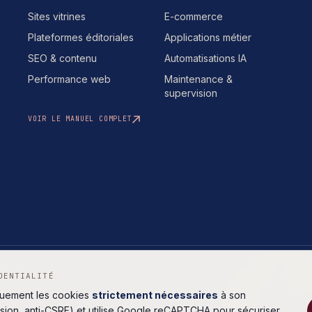
Sites vitrines
E-commerce
Plateformes éditoriales
Applications métier
SEO & contenu
Automatisations IA
Performance web
Maintenance &
supervision
VOIR LE MANUEL COMPLET
DENTIALITÉ
quement les cookies
strictement nécessaires
à son
sion, anti-CSRF) et utilise Google reCAPTCHA pour sécuriser