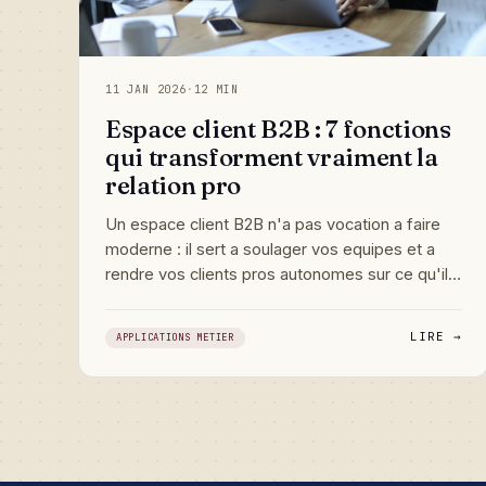
11 JAN 2026
·
12 MIN
Espace client B2B : 7 fonctions
qui transforment vraiment la
relation pro
Un espace client B2B n'a pas vocation a faire
moderne : il sert a soulager vos equipes et a
rendre vos clients pros autonomes sur ce qu'ils
vous redemandent en boucle. Voici les sept
fonctions qui font vraiment la difference, et les
LIRE →
APPLICATIONS METIER
trois pieges qui transforment un beau portail en
couche de complexite supplementaire.