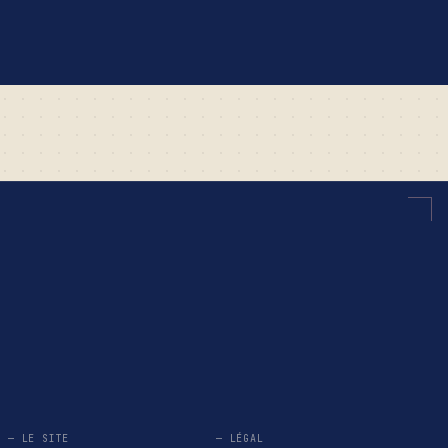
— LE SITE
— LÉGAL