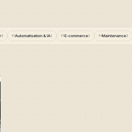
r
Automatisation & IA
E-commerce
Maintenance
2
02
1
03
1
04
2