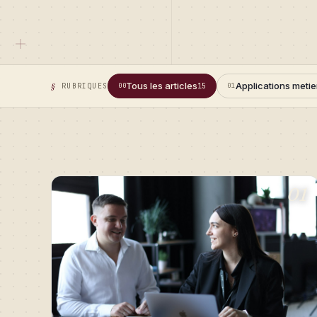
Tous les articles
Applications metie
RUBRIQUES
00
15
01
01