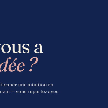
vous a
dée ?
nsformer une intuition en
ement — vous repartez avec