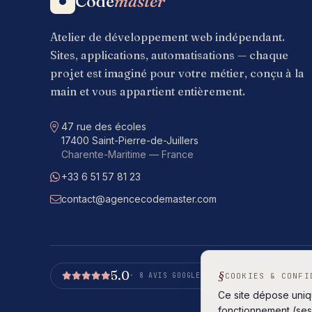
Code
master
Atelier de développement web indépendant.
Sites, applications, automatisations — chaque
projet est imaginé pour votre métier, conçu à la
main et vous appartient entièrement.
Adresse
47 rue des écoles
17400 Saint-Pierre-de-Juillers
Charente-Maritime — France
+33 6 51 57 81 23
WhatsApp
contact@agencecodemaster.com
E-mail
5.0
Lire
COOKIES & CONFI
· 8 AVIS GOOGLE
Ce site dépose uni
fonctionnement (ses