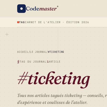
Code
master
®
TAG
CARNET DE L'ATELIER · ÉDITION 2026
ACCUEIL
/
LE JOURNAL
/
#TICKETING
TAG DU JOURNAL
1
ARTICLE
#ticketing
Tous nos articles tagués
ticketing
— conseils, 
d'expérience et coulisses de l'atelier.