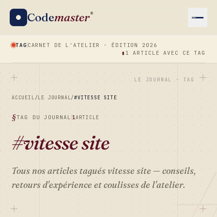
Code
master
®
TAG
CARNET DE L'ATELIER · ÉDITION 2026
▮
1 ARTICLE AVEC CE TAG
LE JOURNAL · TAG
ACCUEIL
/
LE JOURNAL
/
#VITESSE SITE
TAG DU JOURNAL
1
ARTICLE
#vitesse site
Tous nos articles tagués
vitesse site
— conseils,
retours d'expérience et coulisses de l'atelier.