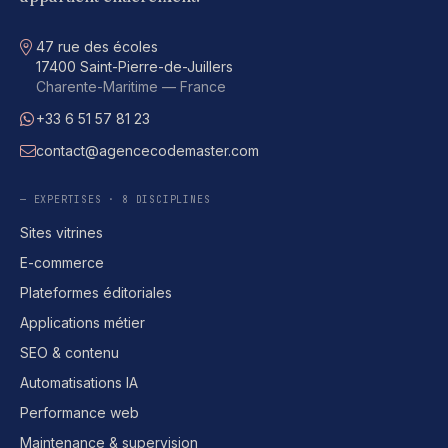
Adresse
47 rue des écoles
17400 Saint-Pierre-de-Juillers
Charente-Maritime — France
+33 6 51 57 81 23
WhatsApp
contact@agencecodemaster.com
E-mail
— EXPERTISES · 8 DISCIPLINES
Sites vitrines
E-commerce
Plateformes éditoriales
Applications métier
SEO & contenu
Automatisations IA
Performance web
Maintenance & supervision