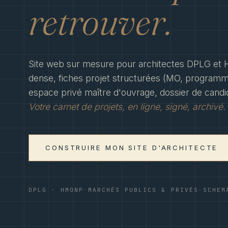
retrouver.
Site web sur mesure pour architectes DPLG et 
dense, fiches projet structurées (MO, programme,
espace privé maître d'ouvrage, dossier de candi
Votre carnet de projets, en ligne, signé, archivé.
CONSTRUIRE MON SITE D'ARCHITECTE
DPLG · HMONP
·
MARCHÉS PUBLICS & PRIVÉS
·
SCHEM