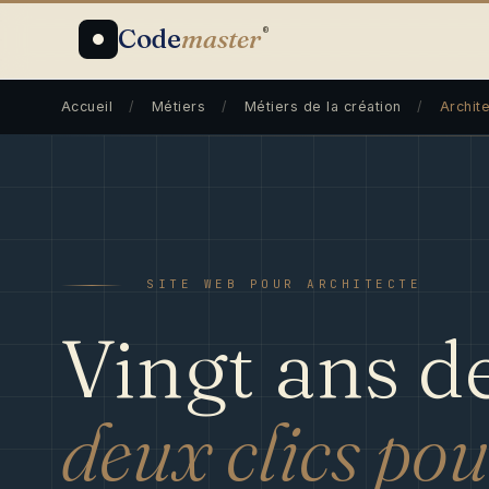
Code
master
®
Accueil
/
Métiers
/
Métiers de la création
/
Archit
SITE WEB POUR ARCHITECTE
Vingt ans de
deux clics pou