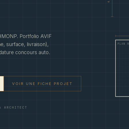
HMONP. Portfolio AVIF
 surface, livraison),
PLAN R
dature concours auto.
VOIR UNE FICHE PROJET
A ARCHITECT