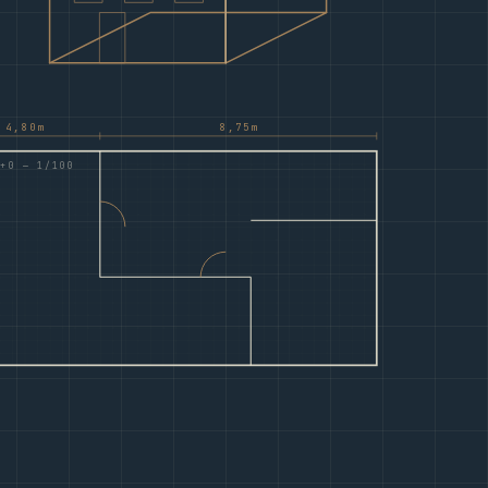
4,80m
8,75m
+0 — 1/100