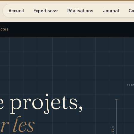
Accueil
Expertises
Réalisations
Journal
Co
ectes
AXO
 projets,
r les
6,20m