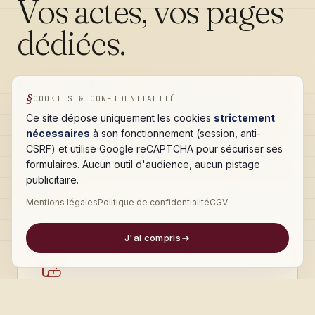
Vos actes, vos pages
dédiées.
On ne cherche pas « un notaire » mais « frais
COOKIES & CONFIDENTIALITÉ
de succession », « donation au dernier vivant »
Ce site dépose uniquement les cookies
strictement
ou « compromis de vente ». Chaque acte a sa
nécessaires
à son fonctionnement (session, anti-
page pédagogique, qui capte la recherche,
CSRF) et utilise Google reCAPTCHA pour sécuriser ses
formulaires. Aucun outil d'audience, aucun pistage
lève l'angoisse et amène un rendez-vous déjà
publicitaire.
qualifié.
Mentions légales
Politique de confidentialité
CGV
J'ai compris
Successions