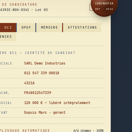
·
CODEMASTER
 DE CANDIDATURE
·
J-7
RÉF · 2026
MAIRIE-BDX-0341 · Lot 03
O
DC2
DPGF
MÉMOIRE
ATTESTATIONS
ENCES
IRE DC1 ─ IDENTITÉ DU CANDIDAT
SARL Demo Industries
OCIALE
812 547 339 00018
4321A
FR48812547339
ACOM.
120 000 € — libéré intégralement
SOCIAL
Dupuis Marc · gérant
TANT
PLISSAGE AUTOMATIQUE
6/6 champs · 100%