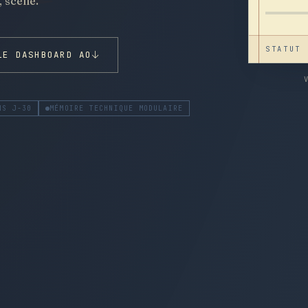
 scellé.
STATUT 
LE DASHBOARD AO
NS J-30
MÉMOIRE TECHNIQUE MODULAIRE