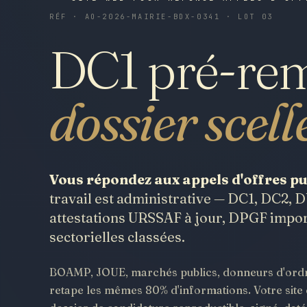
RÉF · AO-2026-MAIRIE-BDX-0341 · LOT 03
DC1 pré-rem
dossier scell
Vous répondez aux appels d'offres pub
travail est administrative — DC1, DC2,
attestations URSSAF à jour, DPGF impor
sectorielles classées.
BOAMP, JOUE, marchés publics, donneurs d'ordr
retape les mêmes 80% d'informations. Votre site do