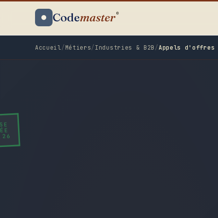
DOSSIER
EN COURS
Code
master
®
Accueil
/
Métiers
/
Industries & B2B
/
Appels d'offres
SE
ÉE
.26