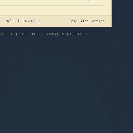
· PRÊT À ENVOYER
Sign. élec. activée
VUE DE L'ATELIER · DONNÉES FACTICES