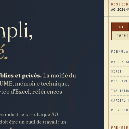
DOSSIER
AO 2026-
A
pli,
DC1
RÉFÉR
é.
FORMULA
RAISON S
SIRET
lics et privés.
La moitié du
CODE APE
 DUME, mémoire technique,
tée d'Excel, références
TVA INTR
CAPITAL 
REPRÉSEN
e industriels — chaque AO
it être un outil de travail : un
PRÉ-REM