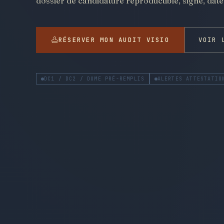
dossier de candidature reproductible, signé, daté,
RÉSERVER MON AUDIT VISIO
VOIR 
DC1 / DC2 / DUME PRÉ-REMPLIS
ALERTES ATTESTATIO