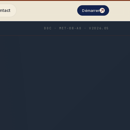
ntact
Démarrer
DOC · MET-08-AO · V2026.05