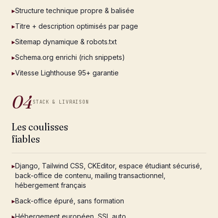
▸
Structure technique propre & balisée
▸
Titre + description optimisés par page
▸
Sitemap dynamique & robots.txt
▸
Schema.org enrichi (rich snippets)
▸
Vitesse Lighthouse 95+ garantie
04
STACK & LIVRAISON
Les coulisses
fiables
▸
Django, Tailwind CSS, CKEditor, espace étudiant sécurisé,
back-office de contenu, mailing transactionnel,
hébergement français
▸
Back-office épuré, sans formation
▸
Hébergement européen, SSL auto