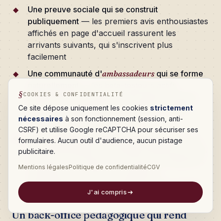
Une preuve sociale qui se construit
publiquement
— les premiers avis enthousiastes
affichés en page d'accueil rassurent les
arrivants suivants, qui s'inscrivent plus
facilement
Une communauté d'
ambassadeurs
qui se forme
naturellement
— les beta-testeurs actifs
COOKIES & CONFIDENTIALITÉ
deviennent les premiers prescripteurs auprès
Ce site dépose uniquement les cookies
strictement
de leurs camarades de promotion, et l'effet
nécessaires
à son fonctionnement (session, anti-
bouche-à-oreille démarre seul
CSRF) et utilise Google reCAPTCHA pour sécuriser ses
Une roadmap qui colle aux besoins réels
— au
formulaires. Aucun outil d'audience, aucun pistage
lieu de développer en aveugle pendant six mois,
publicitaire.
le porteur du projet livre ce que ses utilisateurs
Mentions légales
Politique de confidentialité
CGV
réclament en priorité. Le budget de
développement va exactement au bon endroit.
J'ai compris
Un back-office pédagogique qui rend