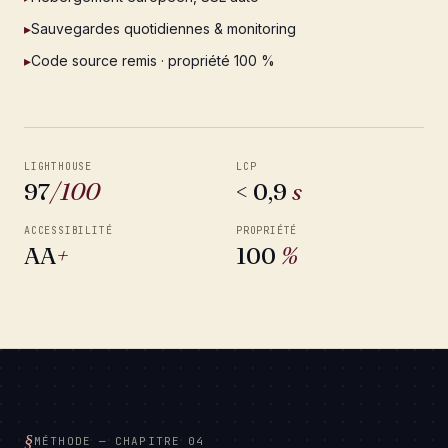
▸
Sauvegardes quotidiennes & monitoring
▸
Code source remis · propriété 100 %
LIGHTHOUSE
LCP
97
/100
< 0,9
s
ACCESSIBILITÉ
PROPRIÉTÉ
AA
+
100
%
MÉTHODE — CHAPITRE 04