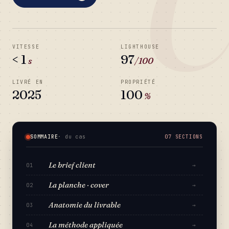
VITESSE
LIGHTHOUSE
< 1
97
s
/100
LIVRÉ EN
PROPRIÉTÉ
2025
100
%
SOMMAIRE
· du cas
07 SECTIONS
Le brief client
→
01
La planche · cover
→
02
Anatomie du livrable
→
03
La méthode appliquée
→
04