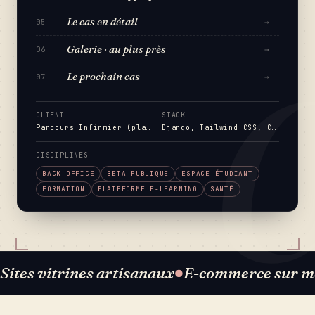
Le cas en détail
→
05
Galerie · au plus près
→
06
Le prochain cas
→
07
CLIENT
STACK
Parcours Infirmier (plateforme e-learning pour étudiants en IFSI / ESI)
Django, Tailwind CSS, C…
DISCIPLINES
BACK-OFFICE
BETA PUBLIQUE
ESPACE ÉTUDIANT
FORMATION
PLATEFORME E-LEARNING
SANTÉ
Sites vitrines artisanaux
E-commerce sur m
●