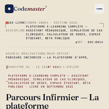
Code
master
®
CAS LIVRÉ
CINEMA INDEX · ÉDITION 2026
PLATEFORME E-LEARNING COMPLÈTE —
DISCIPLINE
ASSISTANT PÉDAGOGIQUE, SIMULATEUR DE CAS
·
CLINIQUES, CALCULATEUR DE DOSES, ESPACE
ÉTUDIANT, BETA PUBLIQUE
▮
RÉF ·
DSC-0014
ACCUEIL
/
RÉALISATIONS
/
BACK-OFFICE
/
PARCOURS INFIRMIER — LA PLATEFORME D'APPR…
CHAPITRE 01 · LE CAS
N° 014
DE L'ATELIER
PLATEFORME E-LEARNING COMPLÈTE — ASSISTANT
PÉDAGOGIQUE, SIMULATEUR DE CAS CLINIQUES,
CALCULATEUR DE DOSES, ESPACE ÉTUDIANT, BETA
PUBLIQUE · LIVRÉ EN SEPTEMBRE 2025
Parcours Infirmier — La
plateforme