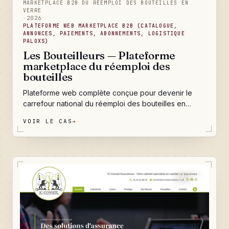
MARKETPLACE B2B DU RÉEMPLOI DES BOUTEILLES EN
VERRE
·
2026
·
PLATEFORME WEB MARKETPLACE B2B (CATALOGUE,
ANNONCES, PAIEMENTS, ABONNEMENTS, LOGISTIQUE
PALOXS)
Les Bouteilleurs — Plateforme
marketplace du réemploi des
bouteilles
Plateforme web complète conçue pour devenir le
carrefour national du réemploi des bouteilles en
verre. Un catalogue qui consolide les références des
VOIR LE CAS
→
quatre grands verriers européens, une marketplace
d'annonces achat-vente entre producteurs, un
système de paiements Stripe Connect qui rémunère
chaque vendeur, des abonnements gradués, une
logistique paloxs traçée par QR code, et un back-
03
/10
office qui pilote tout l'écosystème. Livré pour un
lancement au premier trimestre 2026.