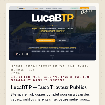
de recueil des besoins automatisée, moteur de
facturation avec commissions et bordereaux
04
/10
apporteurs, agenda partagé multi-admins, blog
éditorial et analytics maison. Un outil qui transforme la
journée du cabinet : les tâches admin chronophages
partent, les conseillers se concentrent sur la relation
client.
ARTISAN
LUCABTP (ARTISAN TRAVAUX PUBLICS, NUAILLÉ-SUR-
BOUTONNE — 17)
·
2025
·
SITE VITRINE MULTI-PAGES AVEC BACK-OFFICE, BLOG
ÉDITORIAL ET PORTFOLIO CHANTIERS
LucaBTP — Luca Travaux Publics
Site vitrine multi-pages complet pour un artisan des
travaux publics charentais : six pages métier pour
exister sur des dizaines de requêtes Google, un