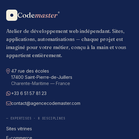
Code
master
®
Atelier de développement web indépendant. Sites,
applications, automatisations — chaque projet est
imaginé pour votre métier, conçu à la main et vous
appartient entièrement.
Adresse
47 rue des écoles
17400 Saint-Pierre-de-Juillers
Charente-Maritime — France
+33 6 51 57 81 23
WhatsApp
contact@agencecodemaster.com
E-mail
— EXPERTISES · 8 DISCIPLINES
Sites vitrines
E-commerce