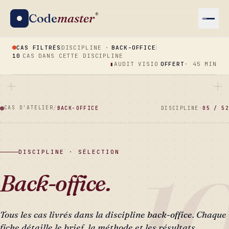
Code
master
®
CAS FILTRÉS
DISCIPLINE ·
BACK-OFFICE
10
CAS DANS CETTE DISCIPLINE
▮
AUDIT VISIO
OFFERT
· 45 MIN
CAS D'ATELIER
/
BACK-OFFICE
DISCIPLINE
·
05 / 52
DISCIPLINE · SÉLECTION
1
Back-office.
Tous les cas livrés dans la discipline
back-office
. Chaque
fiche détaille le brief, la méthode et les résultats