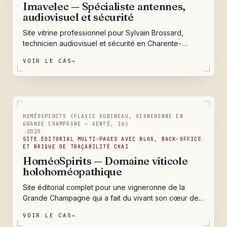
Imavelec — Spécialiste antennes,
audiovisuel et sécurité
Site vitrine professionnel pour Sylvain Brossard,
technicien audiovisuel et sécurité en Charente-
Maritime depuis plus de vingt ans : cinq pages métier
VOIR LE CAS
→
pour capter les recherches locales sur les antennes,
l'audiovisuel et la sécurité, un portfolio de réalisations
qui prouve le savoir-faire, un blog que Sylvain anime
BACK-OFFICE
seul, et un formulaire de contact qui ne laisse passer
aucune demande.
10
/10
HOMÉOSPIRITS (FLAVIE AUBINEAU, VIGNERONNE EN
GRANDE CHAMPAGNE — GENTÉ, 16)
·
2025
·
SITE ÉDITORIAL MULTI-PAGES AVEC BLOG, BACK-OFFICE
ET BRIQUE DE TRAÇABILITÉ CHAI
HoméoSpirits — Domaine viticole
holohoméopathique
Site éditorial complet pour une vigneronne de la
Grande Champagne qui a fait du vivant son cœur de
métier. Une identité de marque cousue sur mesure,
VOIR LE CAS
→
cinq portes d'entrée scénarisées, un journal de bord