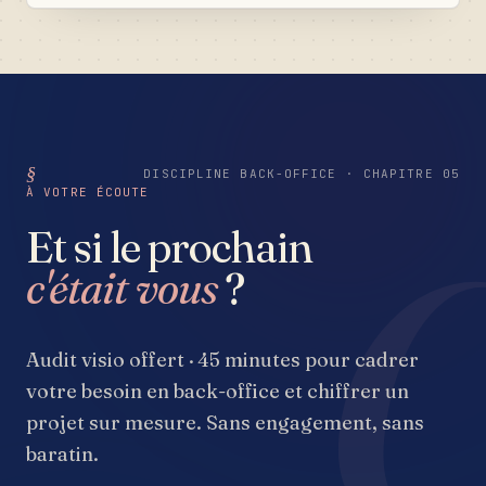
qui raconte la vie du domaine au fil des saisons, un
contact qui ne perd jamais un message, et une
fondation technique prête à accueillir la traçabilité du
chai et la boutique de demain. Le tout pensé comme
une promenade dans les coteaux de Genté, pas
comme un catalogue.
DISCIPLINE BACK-OFFICE · CHAPITRE 05
À VOTRE ÉCOUTE
Et si le prochain
c'était vous
?
Audit visio offert · 45 minutes pour cadrer
votre besoin en back-office et chiffrer un
projet sur mesure. Sans engagement, sans
baratin.