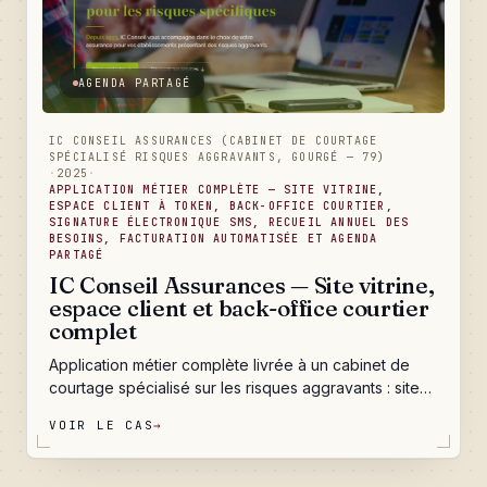
AGENDA PARTAGÉ
IC CONSEIL ASSURANCES (CABINET DE COURTAGE
SPÉCIALISÉ RISQUES AGGRAVANTS, GOURGÉ — 79)
·
2025
·
APPLICATION MÉTIER COMPLÈTE — SITE VITRINE,
ESPACE CLIENT À TOKEN, BACK-OFFICE COURTIER,
SIGNATURE ÉLECTRONIQUE SMS, RECUEIL ANNUEL DES
BESOINS, FACTURATION AUTOMATISÉE ET AGENDA
PARTAGÉ
IC Conseil Assurances — Site vitrine,
espace client et back-office courtier
complet
Application métier complète livrée à un cabinet de
courtage spécialisé sur les risques aggravants : site
vitrine multi-pages pour exister sur Google, espace
VOIR LE CAS
→
client à token avec dépôt de documents et signature
électronique par SMS, back-office courtier qui gère
les projets de A à Z, campagne annuelle obligatoire