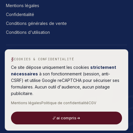
Mentions légales
Confidentialité
Conditions générales de vente
Conditions d'utilisation
CODE PROPRIÉTAIRE
HÉBERGEMENT FRANÇAIS
COOKIES & CONFIDENTIALITÉ
SANS ABONNEMENT
cod
Ce site dépose uniquement les cookies
strictement
nécessaires
à son fonctionnement (session, anti-
CSRF) et utilise Google reCAPTCHA pour sécuriser ses
formulaires. Aucun outil d'audience, aucun pistage
5.0
Lire
· 8 AVIS GOOGLE
publicitaire.
Mentions légales
Politique de confidentialité
CGV
© 2026 AGENCE CODEMASTER · TOUS DROITS RÉSERVÉS
J'ai compris
ATELIER INDÉPENDANT
·
CHARENTE-MARITIME
·
BUILD V132