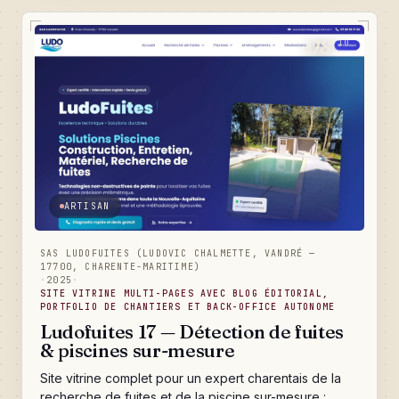
Rochelle et un back-office qui rend l'atelier
totalement autonome au quotidien.
08
/10
ARTISAN
SAS LUDOFUITES (LUDOVIC CHALMETTE, VANDRÉ —
17700, CHARENTE-MARITIME)
·
2025
·
SITE VITRINE MULTI-PAGES AVEC BLOG ÉDITORIAL,
PORTFOLIO DE CHANTIERS ET BACK-OFFICE AUTONOME
Ludofuites 17 — Détection de fuites
& piscines sur-mesure
Site vitrine complet pour un expert charentais de la
recherche de fuites et de la piscine sur-mesure :