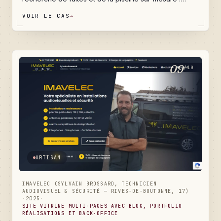
quatre pages métier pour capter les recherches
VOIR LE CAS
→
Google urgentes, un portfolio chantiers qui rassure le
particulier paniqué à 22 h, un blog conseils qui
capitalise l'expertise terrain, un référencement local
taillé pour toute la Nouvelle-Aquitaine, et un back-
office qui rend l'entreprise totalement autonome au
09
/10
quotidien.
ARTISAN
IMAVELEC (SYLVAIN BROSSARD, TECHNICIEN
AUDIOVISUEL & SÉCURITÉ — RIVES-DE-BOUTONNE, 17)
·
2025
·
SITE VITRINE MULTI-PAGES AVEC BLOG, PORTFOLIO
RÉALISATIONS ET BACK-OFFICE