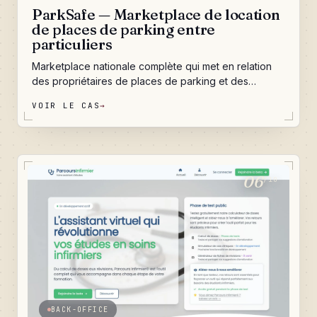
ParkSafe — Marketplace de location
de places de parking entre
particuliers
Marketplace nationale complète qui met en relation
des propriétaires de places de parking et des
conducteurs en recherche de stationnement près des
VOIR LE CAS
→
aéroports, gares, ports et grands événements. Une
plateforme bilatérale, géolocalisée, entièrement
automatisée — du dépôt d'annonce au reversement
des gains, en passant par la réservation, le paiement
sécurisé, les notifications SMS et la modération des
06
/10
avis. Pensée pour tourner sans intervention humaine
et pour encaisser de la transaction à grande échelle.
BACK-OFFICE