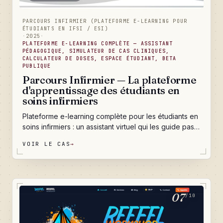
PARCOURS INFIRMIER (PLATEFORME E-LEARNING POUR
ÉTUDIANTS EN IFSI / ESI)
·
2025
·
PLATEFORME E-LEARNING COMPLÈTE — ASSISTANT
PÉDAGOGIQUE, SIMULATEUR DE CAS CLINIQUES,
CALCULATEUR DE DOSES, ESPACE ÉTUDIANT, BETA
PUBLIQUE
Parcours Infirmier — La plateforme
d'apprentissage des étudiants en
soins infirmiers
Plateforme e-learning complète pour les étudiants en
soins infirmiers : un assistant virtuel qui les guide pas à
pas dans les calculs de doses, un simulateur de cas
VOIR LE CAS
→
cliniques pour s'entraîner sans risque, des fiches de
révision personnalisées, un espace étudiant sécurisé
qui suit la progression, et un back-office qui permet à
l'équipe pédagogique d'enrichir le contenu en toute
autonomie — sans jamais nous rappeler.
07
/10