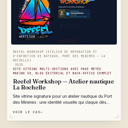
ARTISAN
REEFEL WORKSHOP (ATELIER DE RÉPARATION ET
D'ENTRETIEN DE BATEAUX, PORT DES MINIMES — LA
ROCHELLE)
·
2025
·
SITE VITRINE MULTI-SECTIONS AVEC PAGE MÉTÉO
MARINE 3D, BLOG ÉDITORIAL ET BACK-OFFICE COMPLET
Reefel Workshop — Atelier nautique
La Rochelle
Site vitrine signature pour un atelier nautique du Port
des Minimes : une identité visuelle qui claque dès
l'arrivée (logo peinture/bateau/graffiti animé), six
VOIR LE CAS
→
services détaillés pour exister sur Google, une page
météo marine et marées 3D unique en son genre, un
blog conseils, un référencement local taillé pour La