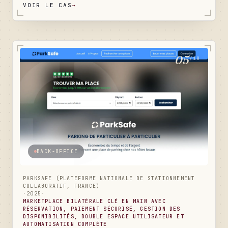
VOIR LE CAS
→
portfolio de chantiers qui se met à jour tout seul, un
blog conseils qui capitalise l'expertise terrain, un
référencement local taillé pour la Charente-Maritime,
et un back-office qui rend l'entreprise totalement
autonome au quotidien.
05
/10
BACK-OFFICE
PARKSAFE (PLATEFORME NATIONALE DE STATIONNEMENT
COLLABORATIF, FRANCE)
·
2025
·
MARKETPLACE BILATÉRALE CLÉ EN MAIN AVEC
RÉSERVATION, PAIEMENT SÉCURISÉ, GESTION DES
DISPONIBILITÉS, DOUBLE ESPACE UTILISATEUR ET
AUTOMATISATION COMPLÈTE