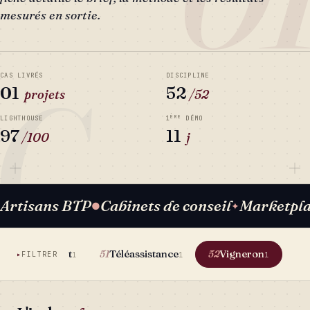
mesurés en sortie.
C
CAS LIVRÉS
DISCIPLINE
01
52
projets
/52
ÈRE
LIGHTHOUSE
1
DÉMO
97
11
/100
j
Artisans BTP
Cabinets de conseil
Marketpl
●
✦
Stripe Connect
Téléassistance
Vigneron
51
52
FILTRER
1
1
1