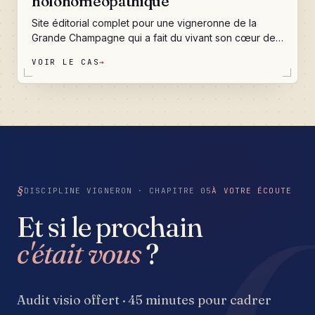
holohoméopathique
Site éditorial complet pour une vigneronne de la
Grande Champagne qui a fait du vivant son cœur de
métier. Une identité de marque cousue sur mesure,
VOIR LE CAS
→
cinq portes d'entrée scénarisées, un journal de bord
qui raconte la vie du domaine au fil des saisons, un
contact qui ne perd jamais un message, et une
fondation technique prête à accueillir la traçabilité du
chai et la boutique de demain. Le tout pensé comme
une promenade dans les coteaux de Genté, pas
comme un catalogue.
DISCIPLINE VIGNERON · CHAPITRE 05
À VOTRE ÉCOUTE
Et si le prochain
c'était vous
?
Audit visio offert · 45 minutes pour cadrer