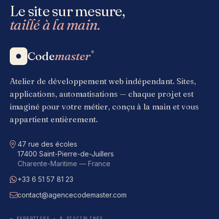
Le site sur mesure,
taillé à la main.
Code
master
®
Atelier de développement web indépendant. Sites,
applications, automatisations — chaque projet est
imaginé pour votre métier, conçu à la main et vous
appartient entièrement.
Adresse
47 rue des écoles
17400 Saint-Pierre-de-Juillers
Charente-Maritime — France
+33 6 51 57 81 23
WhatsApp
contact@agencecodemaster.com
E-mail
— EXPERTISES · 8 DISCIPLINES