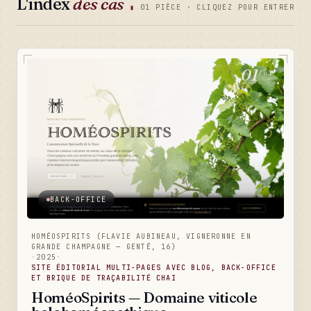
L'index
des cas
▮
01 PIÈCE · CLIQUEZ POUR ENTRER
01
/01
BACK-OFFICE
HOMÉOSPIRITS (FLAVIE AUBINEAU, VIGNERONNE EN
GRANDE CHAMPAGNE — GENTÉ, 16)
·
2025
·
SITE ÉDITORIAL MULTI-PAGES AVEC BLOG, BACK-OFFICE
ET BRIQUE DE TRAÇABILITÉ CHAI
HoméoSpirits — Domaine viticole