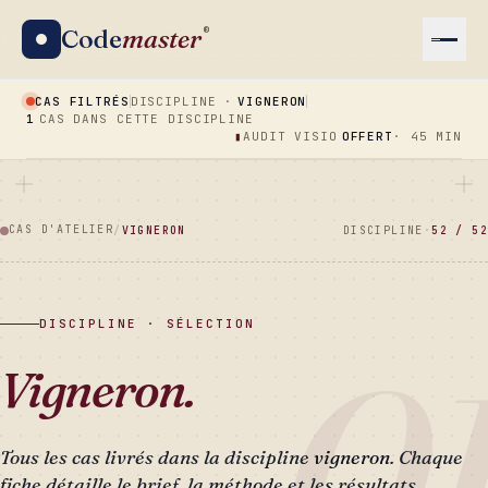
Code
master
®
CAS FILTRÉS
DISCIPLINE ·
VIGNERON
1
CAS DANS CETTE DISCIPLINE
▮
AUDIT VISIO
OFFERT
· 45 MIN
CAS D'ATELIER
/
VIGNERON
DISCIPLINE
·
52 / 52
DISCIPLINE · SÉLECTION
0
Vigneron.
Tous les cas livrés dans la discipline
vigneron
. Chaque
fiche détaille le brief, la méthode et les résultats