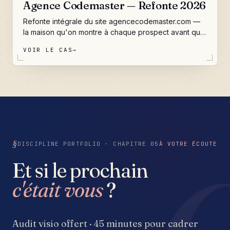
Agence Codemaster — Refonte 2026
Refonte intégrale du site agencecodemaster.com —
la maison qu'on montre à chaque prospect avant qu'il
décide de nous confier la sienne. Direction artistique
VOIR LE CAS
→
éditoriale signée bordeaux et marine, hero tracé à la
main, scroll horizontal des 8 disciplines, portfolio
interactif (vous y êtes), blog prêt à capitaliser
l'expertise, back-office d'agence éprouvé au
quotidien, et un score SEO 98/100 mesuré par notre
propre outil d'audit. Du pur code Django, livré comme
un manifeste — ce qu'on construit pour nous, on le
construit identique pour vous.
DISCIPLINE PORTFOLIO · CHAPITRE 05
À VOTRE ÉCOUTE
Et si le prochain
c'était vous
?
Audit visio offert · 45 minutes pour cadrer