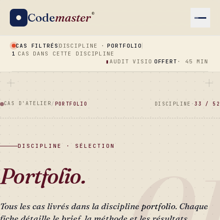
Code
master
®
CAS FILTRÉS
DISCIPLINE ·
PORTFOLIO
1
CAS DANS CETTE DISCIPLINE
▮
AUDIT VISIO
OFFERT
· 45 MIN
CAS D'ATELIER
/
PORTFOLIO
DISCIPLINE
·
33 / 52
DISCIPLINE · SÉLECTION
0
Portfolio.
Tous les cas livrés dans la discipline
portfolio
. Chaque
fiche détaille le brief, la méthode et les résultats