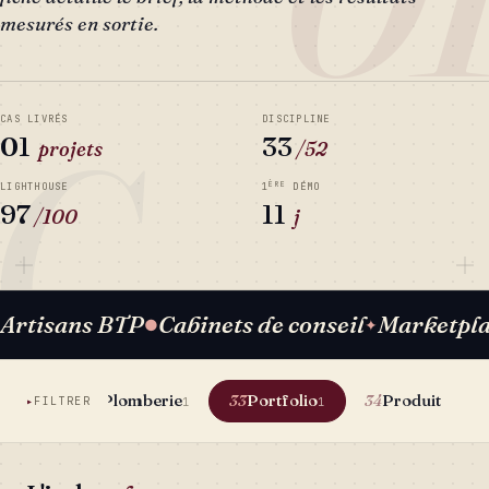
mesurés en sortie.
C
CAS LIVRÉS
DISCIPLINE
01
33
projets
/52
ÈRE
LIGHTHOUSE
1
DÉMO
97
11
/100
j
Artisans BTP
Cabinets de conseil
Marketpl
●
✦
e web
Plomberie
Portfolio
Produit Code
32
33
34
FILTRER
2
1
1