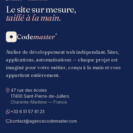
Le site sur mesure,
taillé à la main.
Code
master
®
Atelier de développement web indépendant. Sites,
applications, automatisations — chaque projet est
imaginé pour votre métier, conçu à la main et vous
appartient entièrement.
Adresse
47 rue des écoles
17400 Saint-Pierre-de-Juillers
Charente-Maritime — France
+33 6 51 57 81 23
WhatsApp
contact@agencecodemaster.com
E-mail