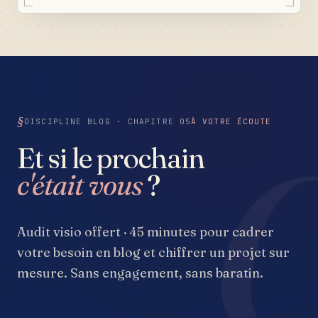
1979, une galerie de chantiers qui parle mieux que
n'importe quel discours, un blog qui positionne
Bremond Rénovation comme référence sur les
requêtes locales — et un formulaire de contact qui ne
perd jamais une demande de devis.
DISCIPLINE BLOG · CHAPITRE 05
À VOTRE ÉCOUTE
Et si le prochain
c'était vous
?
Audit visio offert · 45 minutes pour cadrer
votre besoin en blog et chiffrer un projet sur
mesure. Sans engagement, sans baratin.