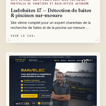
SITE VITRINE MULTI-PAGES AVEC BLOG ÉDITORIAL,
PORTFOLIO DE CHANTIERS ET BACK-OFFICE AUTONOME
Ludofuites 17 — Détection de fuites
& piscines sur-mesure
Site vitrine complet pour un expert charentais de la
recherche de fuites et de la piscine sur-mesure :
quatre pages métier pour capter les recherches
VOIR LE CAS
→
Google urgentes, un portfolio chantiers qui rassure le
particulier paniqué à 22 h, un blog conseils qui
capitalise l'expertise terrain, un référencement local
taillé pour toute la Nouvelle-Aquitaine, et un back-
office qui rend l'entreprise totalement autonome au
07
/09
quotidien.
ARTISAN