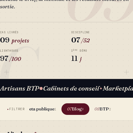
sortie.
C
CAS LIVRÉS
DISCIPLINE
09
07
projets
/52
ÈRE
LIGHTHOUSE
1
DÉMO
97
11
/100
j
Artisans BTP
Cabinets de conseil
Marketpl
●
✦
ice
Beta publique
Blog
BTP
Cou
06
07
08
09
FILTRER
10
1
9
2