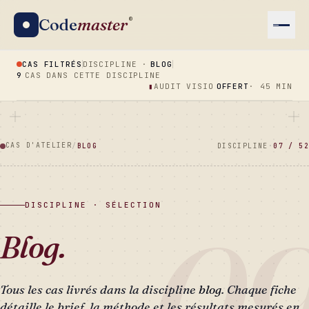
Code
master
®
CAS FILTRÉS
DISCIPLINE ·
BLOG
9
CAS DANS CETTE DISCIPLINE
▮
AUDIT VISIO
OFFERT
· 45 MIN
CAS D'ATELIER
/
BLOG
DISCIPLINE
·
07 / 52
DISCIPLINE · SÉLECTION
0
Blog.
Tous les cas livrés dans la discipline
blog
. Chaque fiche
détaille le brief, la méthode et les résultats mesurés en