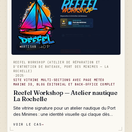
ARTISAN
REEFEL WORKSHOP (ATELIER DE RÉPARATION ET
D'ENTRETIEN DE BATEAUX, PORT DES MINIMES — LA
ROCHELLE)
·
2025
·
SITE VITRINE MULTI-SECTIONS AVEC PAGE MÉTÉO
MARINE 3D, BLOG ÉDITORIAL ET BACK-OFFICE COMPLET
Reefel Workshop — Atelier nautique
La Rochelle
Site vitrine signature pour un atelier nautique du Port
des Minimes : une identité visuelle qui claque dès
l'arrivée (logo peinture/bateau/graffiti animé), six
VOIR LE CAS
→
services détaillés pour exister sur Google, une page