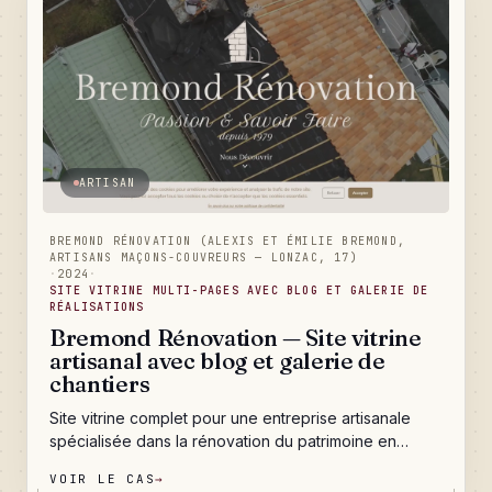
comme un catalogue.
ARTISAN
BREMOND RÉNOVATION (ALEXIS ET ÉMILIE BREMOND,
ARTISANS MAÇONS-COUVREURS — LONZAC, 17)
·
2024
·
SITE VITRINE MULTI-PAGES AVEC BLOG ET GALERIE DE
RÉALISATIONS
Bremond Rénovation — Site vitrine
artisanal avec blog et galerie de
chantiers
Site vitrine complet pour une entreprise artisanale
spécialisée dans la rénovation du patrimoine en
Charente et Charente-Maritime. Un fil de visite qui
VOIR LE CAS
→
raconte l'histoire d'un savoir-faire transmis depuis