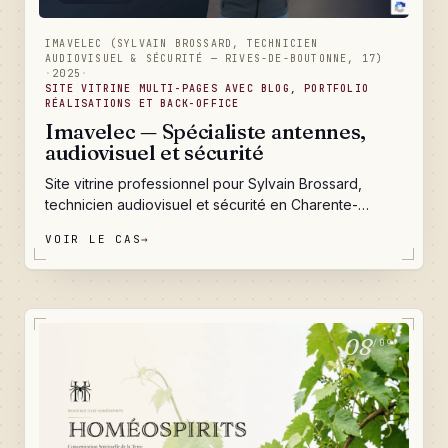
IMAVELEC (SYLVAIN BROSSARD, TECHNICIEN
AUDIOVISUEL & SÉCURITÉ — RIVES-DE-BOUTONNE, 17)
·
2025
·
SITE VITRINE MULTI-PAGES AVEC BLOG, PORTFOLIO
RÉALISATIONS ET BACK-OFFICE
Imavelec — Spécialiste antennes,
audiovisuel et sécurité
Site vitrine professionnel pour Sylvain Brossard,
technicien audiovisuel et sécurité en Charente-
Maritime depuis plus de vingt ans : cinq pages métier
VOIR LE CAS
→
pour capter les recherches locales sur les antennes,
l'audiovisuel et la sécurité, un portfolio de réalisations
qui prouve le savoir-faire, un blog que Sylvain anime
seul, et un formulaire de contact qui ne laisse passer
aucune demande.
08
/09