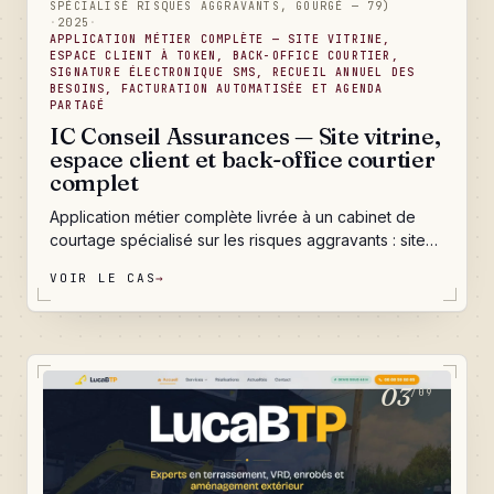
SPÉCIALISÉ RISQUES AGGRAVANTS, GOURGÉ — 79)
·
2025
·
APPLICATION MÉTIER COMPLÈTE — SITE VITRINE,
ESPACE CLIENT À TOKEN, BACK-OFFICE COURTIER,
SIGNATURE ÉLECTRONIQUE SMS, RECUEIL ANNUEL DES
BESOINS, FACTURATION AUTOMATISÉE ET AGENDA
PARTAGÉ
IC Conseil Assurances — Site vitrine,
espace client et back-office courtier
complet
Application métier complète livrée à un cabinet de
courtage spécialisé sur les risques aggravants : site
vitrine multi-pages pour exister sur Google, espace
VOIR LE CAS
→
client à token avec dépôt de documents et signature
électronique par SMS, back-office courtier qui gère
les projets de A à Z, campagne annuelle obligatoire
de recueil des besoins automatisée, moteur de
facturation avec commissions et bordereaux
03
/09
apporteurs, agenda partagé multi-admins, blog
éditorial et analytics maison. Un outil qui transforme la
journée du cabinet : les tâches admin chronophages
partent, les conseillers se concentrent sur la relation