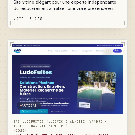
Site vitrine élégant pour une experte indépendante
du recouvrement amiable : une vraie présence en
ligne qui rassure un dirigeant confronté à des
VOIR LE CAS
→
impayés, met en avant une approche humaine plutôt
que judiciaire, capte les recherches Google sur des
sujets sensibles et transforme des visiteurs hésitants
en prises de contact qualifiées.
06
/09
ARTISAN
SAS LUDOFUITES (LUDOVIC CHALMETTE, VANDRÉ —
17700, CHARENTE-MARITIME)
·
2025
·