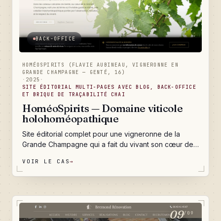
BACK-OFFICE
HOMÉOSPIRITS (FLAVIE AUBINEAU, VIGNERONNE EN
GRANDE CHAMPAGNE — GENTÉ, 16)
·
2025
·
SITE ÉDITORIAL MULTI-PAGES AVEC BLOG, BACK-OFFICE
ET BRIQUE DE TRAÇABILITÉ CHAI
HoméoSpirits — Domaine viticole
holohoméopathique
Site éditorial complet pour une vigneronne de la
Grande Champagne qui a fait du vivant son cœur de
métier. Une identité de marque cousue sur mesure,
VOIR LE CAS
→
cinq portes d'entrée scénarisées, un journal de bord
qui raconte la vie du domaine au fil des saisons, un
contact qui ne perd jamais un message, et une
fondation technique prête à accueillir la traçabilité du
chai et la boutique de demain. Le tout pensé comme
09
/09
une promenade dans les coteaux de Genté, pas