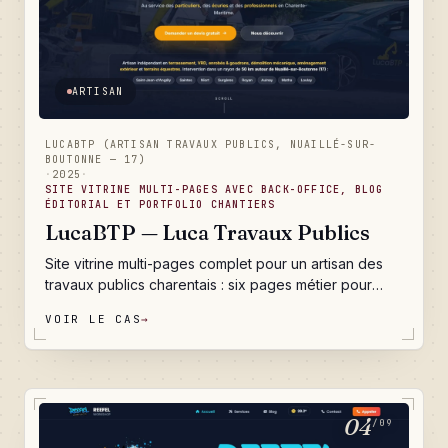
client.
ARTISAN
LUCABTP (ARTISAN TRAVAUX PUBLICS, NUAILLÉ-SUR-
BOUTONNE — 17)
·
2025
·
SITE VITRINE MULTI-PAGES AVEC BACK-OFFICE, BLOG
ÉDITORIAL ET PORTFOLIO CHANTIERS
LucaBTP — Luca Travaux Publics
Site vitrine multi-pages complet pour un artisan des
travaux publics charentais : six pages métier pour
exister sur des dizaines de requêtes Google, un
VOIR LE CAS
→
portfolio de chantiers qui se met à jour tout seul, un
blog conseils qui capitalise l'expertise terrain, un
référencement local taillé pour la Charente-Maritime,
et un back-office qui rend l'entreprise totalement
autonome au quotidien.
04
/09