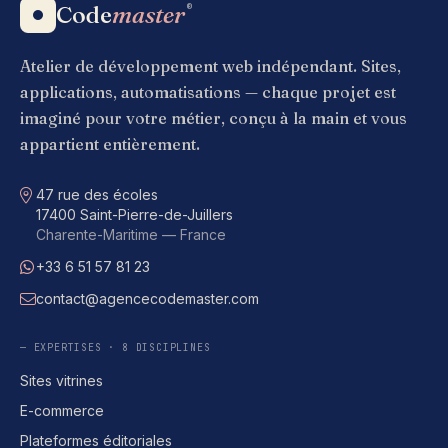
Code
master
®
Atelier de développement web indépendant. Sites,
applications, automatisations — chaque projet est
imaginé pour votre métier, conçu à la main et vous
appartient entièrement.
Adresse
47 rue des écoles
17400 Saint-Pierre-de-Juillers
Charente-Maritime — France
+33 6 51 57 81 23
WhatsApp
contact@agencecodemaster.com
E-mail
— EXPERTISES · 8 DISCIPLINES
Sites vitrines
E-commerce
Plateformes éditoriales