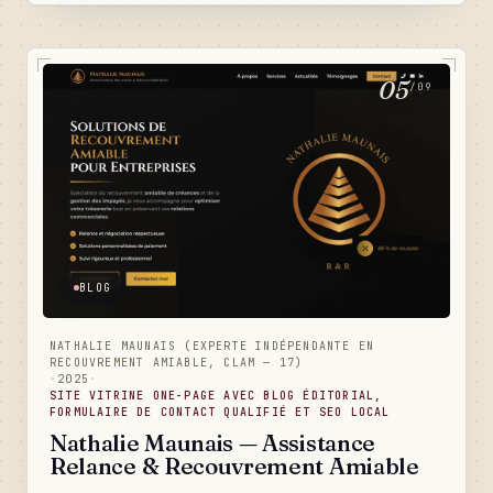
météo marine et marées 3D unique en son genre, un
blog conseils, un référencement local taillé pour La
Rochelle et un back-office qui rend l'atelier
totalement autonome au quotidien.
05
/09
BLOG
NATHALIE MAUNAIS (EXPERTE INDÉPENDANTE EN
RECOUVREMENT AMIABLE, CLAM — 17)
·
2025
·
SITE VITRINE ONE-PAGE AVEC BLOG ÉDITORIAL,
FORMULAIRE DE CONTACT QUALIFIÉ ET SEO LOCAL
Nathalie Maunais — Assistance
Relance & Recouvrement Amiable