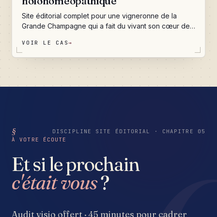
holohoméopathique
Site éditorial complet pour une vigneronne de la
Grande Champagne qui a fait du vivant son cœur de
métier. Une identité de marque cousue sur mesure,
VOIR LE CAS
→
cinq portes d'entrée scénarisées, un journal de bord
qui raconte la vie du domaine au fil des saisons, un
contact qui ne perd jamais un message, et une
fondation technique prête à accueillir la traçabilité du
chai et la boutique de demain. Le tout pensé comme
une promenade dans les coteaux de Genté, pas
comme un catalogue.
DISCIPLINE SITE ÉDITORIAL · CHAPITRE 05
À VOTRE ÉCOUTE
Et si le prochain
c'était vous
?
Audit visio offert · 45 minutes pour cadrer