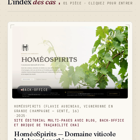
L'index
des cas
▮
01 PIÈCE · CLIQUEZ POUR ENTRER
01
/01
BACK-OFFICE
HOMÉOSPIRITS (FLAVIE AUBINEAU, VIGNERONNE EN
GRANDE CHAMPAGNE — GENTÉ, 16)
·
2025
·
SITE ÉDITORIAL MULTI-PAGES AVEC BLOG, BACK-OFFICE
ET BRIQUE DE TRAÇABILITÉ CHAI
HoméoSpirits — Domaine viticole