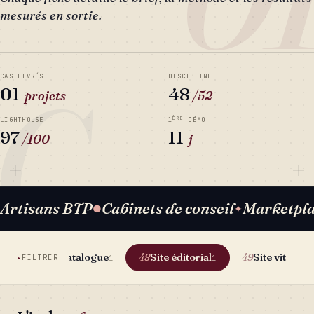
mesurés en sortie.
C
CAS LIVRÉS
DISCIPLINE
01
48
projets
/52
ÈRE
LIGHTHOUSE
1
DÉMO
97
11
/100
j
Artisans BTP
Cabinets de conseil
Marketpl
●
✦
e
Site catalogue
Site éditorial
Site vitrine
47
48
49
FILTRER
1
1
1
1