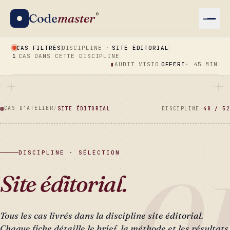
Code
master
®
CAS FILTRÉS
DISCIPLINE ·
SITE ÉDITORIAL
1
CAS DANS CETTE DISCIPLINE
▮
AUDIT VISIO
OFFERT
· 45 MIN
CAS D'ATELIER
/
SITE ÉDITORIAL
DISCIPLINE
·
48 / 52
DISCIPLINE · SÉLECTION
0
Site éditorial.
Tous les cas livrés dans la discipline
site éditorial
.
Chaque fiche détaille le brief, la méthode et les résultats