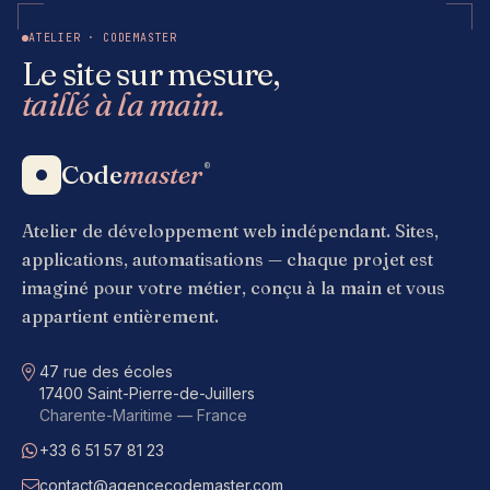
ATELIER · CODEMASTER
Le site sur mesure,
taillé à la main.
Code
master
®
Atelier de développement web indépendant. Sites,
applications, automatisations — chaque projet est
imaginé pour votre métier, conçu à la main et vous
appartient entièrement.
Adresse
47 rue des écoles
17400 Saint-Pierre-de-Juillers
Charente-Maritime — France
+33 6 51 57 81 23
WhatsApp
contact@agencecodemaster.com