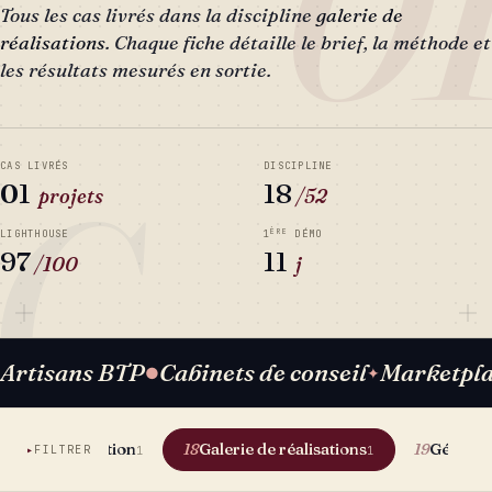
0
Tous les cas livrés dans la discipline
galerie de
réalisations
. Chaque fiche détaille le brief, la méthode et
les résultats mesurés en sortie.
C
CAS LIVRÉS
DISCIPLINE
01
18
projets
/52
ÈRE
LIGHTHOUSE
1
DÉMO
97
11
/100
j
Artisans BTP
Cabinets de conseil
Marketpl
●
✦
Formation
Galerie de réalisations
Géolocal
17
18
19
FILTRER
1
1
1