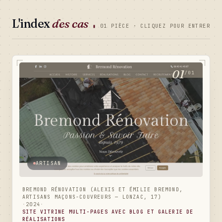
L'index
des cas
▮
01 PIÈCE · CLIQUEZ POUR ENTRER
01
/01
ARTISAN
BREMOND RÉNOVATION (ALEXIS ET ÉMILIE BREMOND,
ARTISANS MAÇONS-COUVREURS — LONZAC, 17)
·
2024
·
SITE VITRINE MULTI-PAGES AVEC BLOG ET GALERIE DE
RÉALISATIONS