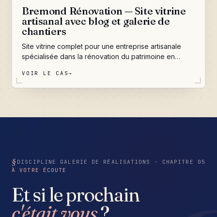
Bremond Rénovation — Site vitrine
artisanal avec blog et galerie de
chantiers
Site vitrine complet pour une entreprise artisanale
spécialisée dans la rénovation du patrimoine en
Charente et Charente-Maritime. Un fil de visite qui
VOIR LE CAS
→
raconte l'histoire d'un savoir-faire transmis depuis
1979, une galerie de chantiers qui parle mieux que
n'importe quel discours, un blog qui positionne
Bremond Rénovation comme référence sur les
requêtes locales — et un formulaire de contact qui ne
perd jamais une demande de devis.
DISCIPLINE GALERIE DE RÉALISATIONS · CHAPITRE 05
À VOTRE ÉCOUTE
Et si le prochain
c'était vous
?