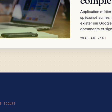
comple
Application métier
spécialisé sur les 
exister sur Google
documents et sign
courtier qui gère 
VOIR LE CAS
→
obligatoire de rec
facturation avec 
partagé multi-admin
qui transforme la 
chronophages parte
relation client.
E ÉCOUTE