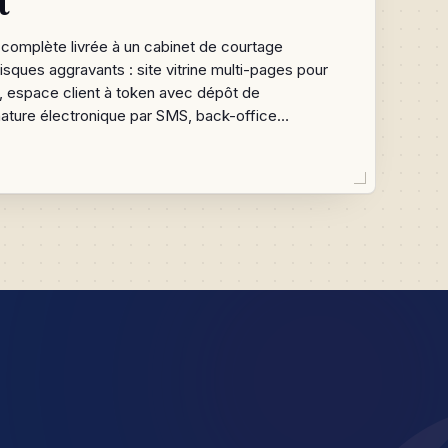
t
 complète livrée à un cabinet de courtage
risques aggravants : site vitrine multi-pages pour
, espace client à token avec dépôt de
ature électronique par SMS, back-office
les projets de A à Z, campagne annuelle
ueil des besoins automatisée, moteur de
commissions et bordereaux apporteurs, agenda
s, blog éditorial et analytics maison. Un outil
journée du cabinet : les tâches admin
nt, les conseillers se concentrent sur la