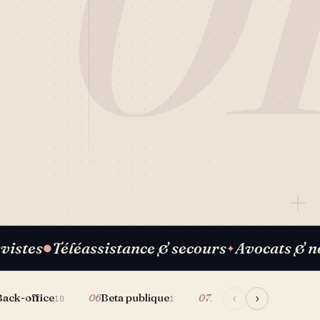
0
vistes
Téléassistance & secours
Avocats & n
●
✦
Back-office
Beta publique
Blog
BTP
06
07
08
‹
›
10
1
9
2