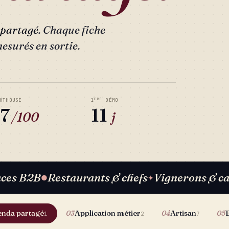
 partagé
. Chaque fiche
mesurés en sortie.
ÈRE
HTHOUSE
1
DÉMO
7
11
/100
j
aces B2B
Restaurants & chefs
Vignerons & ca
●
✦
nda partagé
Application métier
Artisan
03
04
05
1
2
7