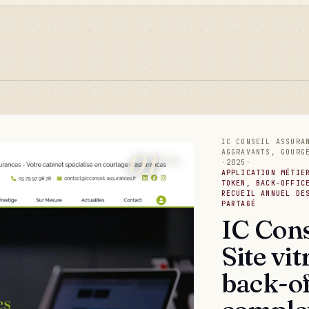
IC CONSEIL ASSURA
01
AGGRAVANTS, GOURG
/01
·
2025
·
APPLICATION MÉTIE
TOKEN, BACK-OFFIC
RECUEIL ANNUEL DE
PARTAGÉ
IC Cons
Site vit
back-of