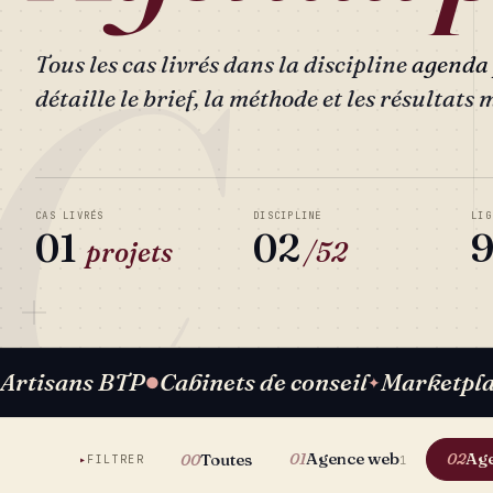
C
Tous les cas livrés dans la discipline
agenda
détaille le brief, la méthode et les résultats 
CAS LIVRÉS
DISCIPLINE
LIG
01
02
9
projets
/52
Artisans BTP
Cabinets de conseil
Marketpl
●
✦
Agence web
Age
Toutes
01
02
00
FILTRER
1